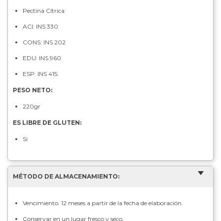
Pectina Cítrica
ACI: INS 330
CONS: INS 202
EDU: INS 960
ESP: INS 415.
PESO NETO:
220gr
ES LIBRE DE GLUTEN:
Sí
MÉTODO DE ALMACENAMIENTO:
Vencimiento: 12 meses a partir de la fecha de elaboración.
Conservar en un lugar fresco y seco.