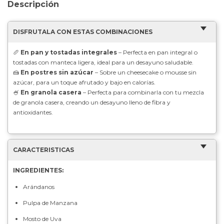
Descripción
DISFRUTALA CON ESTAS COMBINACIONES
🥖
En pan y tostadas integrales
– Perfecta en pan integral o
tostadas con manteca ligera, ideal para un desayuno saludable.
🍰
En postres sin azúcar
– Sobre un cheesecake o mousse sin
azúcar, para un toque afrutado y bajo en calorías.
🍧
En granola casera
– Perfecta para combinarla con tu mezcla
de granola casera, creando un desayuno lleno de fibra y
antioxidantes.
CARACTERISTICAS
INGREDIENTES:
Arándanos
Pulpa de Manzana
Mosto de Uva