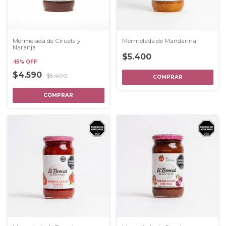
Mermelada de Ciruela y
Mermelada de Mandarina
Naranja
$5.400
-
15
%
OFF
$4.590
$5.400